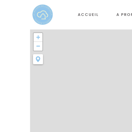
ACCUEIL
A PRO
+
−