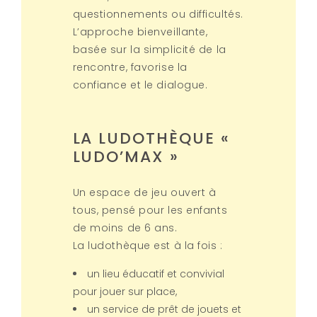
questionnements ou difficultés.
En savoir plus
L’approche bienveillante,
basée sur la simplicité de la
rencontre, favorise la
confiance et le dialogue.
LEIS ESTELETO
LA LUDOTHÈQUE «
Route de la Sainte-Baume,
LUDO’MAX »
Nans-les-Pins, Brignoles, Var,
Provence-Alpes-Côte d'Azur,
Metropolitan France, 83860,
Un espace de jeu ouvert à
France
tous, pensé pour les enfants
de moins de 6 ans.
7h30-18h30
La ludothèque est à la fois :
04 94 80 08 53 / 06 89 33 53
65
un lieu éducatif et convivial
pour jouer sur place,
leisesteleto@maisonenfance.fr
un service de prêt de jouets et