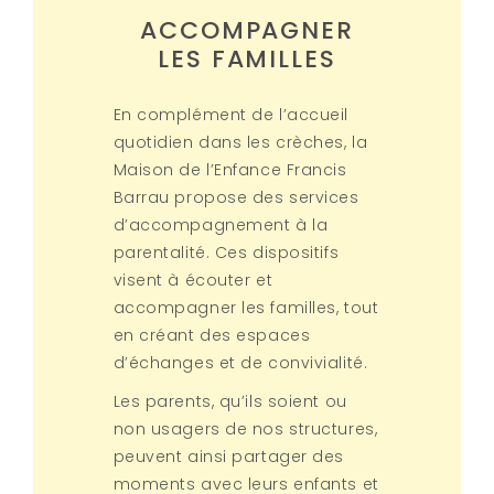
7h30-18h30
ACCOMPAGNER
04 98 05 02 00
LES FAMILLES
leimoussi@maisonenfance.fr
En complément de l’accueil
En savoir plus
quotidien dans les crèches, la
Maison de l’Enfance Francis
Barrau propose des services
d’accompagnement à la
JARDIN D’ENFANTS LES
parentalité. Ces dispositifs
ALLUDES
visent à écouter et
accompagner les familles, tout
Pôle enfance Jean Doriac,
en créant des espaces
Saint-Maximin-la-Sainte-
d’échanges et de convivialité.
Baume
Les parents, qu’ils soient ou
7h30-18h30
non usagers de nos structures,
peuvent ainsi partager des
04 98 05 02 03 / 06 80 82 51
moments avec leurs enfants et
68