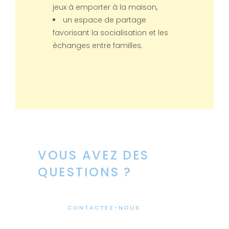
En savoir plus
jeux à emporter à la maison,
un espace de partage
favorisant la socialisation et les
échanges entre familles.
LES CAGANIS
Allée de Saint-Jaume, Le Plan,
Plan-d'Aups-Sainte-Baume,
Brignoles, Var, Provence-
Alpes-Côte d'Azur,
Metropolitan France, 83640,
France
VOUS AVEZ DES
7h30-18h30
QUESTIONS ?
04 42 62 58 93 / 06 80 34 20 32
lescaganis@maisonenfance.fr
CONTACTEZ-NOUS
En savoir plus