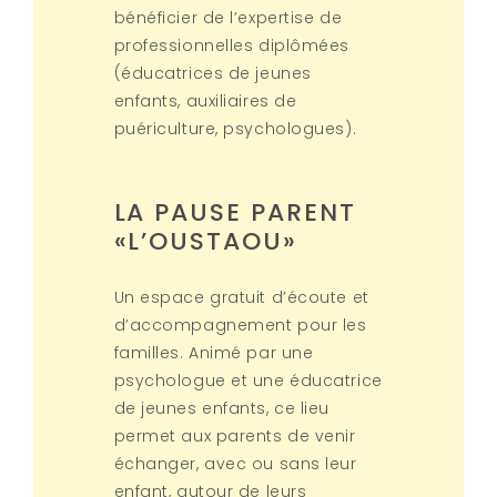
bénéficier de l’expertise de
lesalludes@maisonenfance.fr
professionnelles diplômées
En savoir plus
(éducatrices de jeunes
enfants, auxiliaires de
puériculture, psychologues).
LEÏ MINOS
LA PAUSE PARENT
«L’OUSTAOU»
Rue du Cours, Rougiers,
Brignoles, Var, Provence-
Un espace gratuit d’écoute et
Alpes-Côte d'Azur,
d’accompagnement pour les
Metropolitan France, 83170,
familles. Animé par une
France
psychologue et une éducatrice
7h30-18h30
de jeunes enfants, ce lieu
04 94 77 26 67 / 06 80 34 25
permet aux parents de venir
70
échanger, avec ou sans leur
enfant, autour de leurs
leiminos@maisonenfance.fr