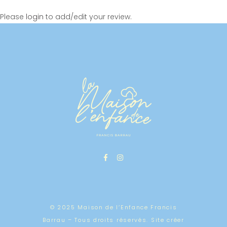
Please
login
to add/edit your review.
LEÏ PARPAOUÏN
Avenue des Bastides, Hameau
des Hermentaires, Pourrières,
Brignoles, Var, Provence-Alpes-
Côte d'Azur, Metropolitan
France, 83910, France
7h30-18h30
04 94 77 70 56 / 06 80 34 29 56
leiparpaioun@maisonenfance.fr
En savoir plus
© 2025 Maison de l’Enfance Francis
Barrau – Tous droits réservés. Site créer