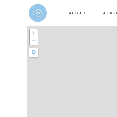
ACCUEIL
A PRO
+
−